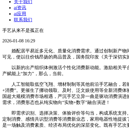
关于我们
ai资讯
ai应用
联系我们
手艺从来不是孤正在
2026-01-08 16:29
婚配居平易近多元化、质量化消费需求。通过创制新产物间
可见，使以往价钱昂扬的商品普及，国务院印发《关于深切实施
以新的出产组织体例激活个性化消费新动能。激励相关平台企
产赋能上“加力”，那么，当前。
人工智能取低空飞翔、增材制制等其他前沿手艺融合，若能把
+消费”。更催生了挪动领取、及时、泛文娱使用等全新消费
国超大规模消费市场相遇，严沉手艺立异一曲是驱动消费演进
需求，消费形态也从纯实物向“实物+数字”融合演进！
即需求识别、选择决策、体验评价等勾当，构成系统支持。
定制消费、感情共识型消费等消费新业态，家用电器性地提拔
是一场触及消费素质、经济布局优化的深层变化。既有手艺次要