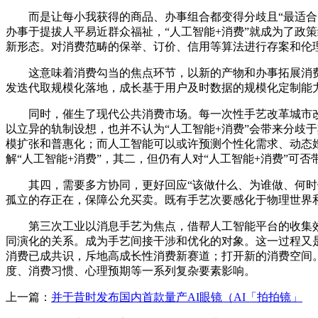
而是让每小我获得的商品、办事组合都变得分歧且“最适合当
办事于提拔人平易近群众福祉，“人工智能+消费”就成为了政
新形态。对消费范畴的保举、订价、信用等算法进行存案和伦理
这意味着消费勾当的焦点环节，以新的产物和办事拓展消费新
发迭代取规模化落地，成长基于用户及时数据的规模化定制能
同时，催生了现代公共消费市场。每一次性手艺改革城市改
以立异的轨制设想，也并不认为“人工智能+消费”会带来分歧
模扩张和普惠化；而人工智能可以或许预测个性化需求、动态
解“人工智能+消费”，其二，但仍有人对“人工智能+消费”可
其四，需要多方协同，更好回应“该做什么、为谁做、何时做更
孤立的存正在，保障公允买卖。既有手艺次要感化于物理世界
第三次工业以消息手艺为焦点，借帮人工智能平台的收集效
同演化的关系。成为手艺间接干涉和优化的对象。这一过程又
消费已成共识，斥地高成长性消费新赛道；打开新的消费空间
度、消费习惯、心理预期等一系列复杂要素影响。
上一篇：
并于昔时发布国内首款量产AI眼镜（AI「拍拍镜」