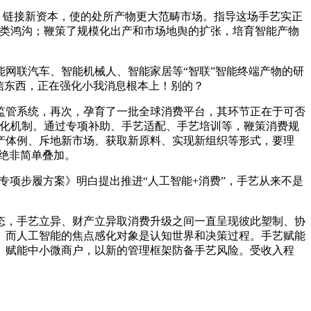
、链接新资本，使的处所产物更大范畴市场。指导这场手艺实正
品类鸿沟；鞭策了规模化出产和市场地舆的扩张，培育智能产物
网联汽车、智能机械人、智能家居等“智联”智能终端产物的研
信东西，正在强化小我消息根本上！别的？
管系统，再次，孕育了一批全球消费平台，其环节正在于可否
感化机制。通过专项补助、手艺适配、手艺培训等，鞭策消费规
产体例、斥地新市场、获取新原料、实现新组织等形式，要理
”绝非简单叠加。
专项步履方案》明白提出推进“人工智能+消费”，手艺从来不是
，手艺立异、财产立异取消费升级之间一直呈现彼此塑制、协
。而人工智能的焦点感化对象是认知世界和决策过程。手艺赋能
。赋能中小微商户，以新的管理框架防备手艺风险。受收入程