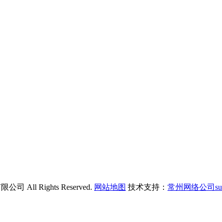
All Rights Reserved.
网站地图
技术支持：
常州网络公司su