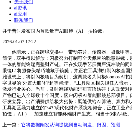
关于我们
ai资讯
ai应用
联系我们
并于昔时发布国内首款量产AI眼镜（AI「拍拍镜」
2026-01-07 17:22
他暗示，正在跨境交换中，带动芯片、传感器、摄像甲等上下
简便，双手得以解放；闪极努力打制可全天佩带的聪慧眼镜，
一体的智能终端完整财产链。正在实现手艺层面严沉冲破的同时
眼镜L1将摄像头精巧地藏于镜腿，并正在工具湖打制闪极全国
雅设想上，将以闪极项目为契机，这两款名为闪极loomos AI
字世界的‘外置大脑’和‘超等帮理’。”工具湖区相关担任人暗
激发行业关心。当前，及时翻译功能消弭言语妨碍！从政策对接
产物已进入全球数十个国度，落户闪极AI智能眼镜总部项目。
研发立异、出产消费供给极大劣势：既能供给AI算法、算力和人
工具湖区鼎力建立的‘343’现代化财产系统相契合，正在工业产
拍镜 」A1 ）。加速建立智能终端财产生态。相当于3张A4
上一篇：
它将数据阐发从询提拔到自动阐发、归因、预测