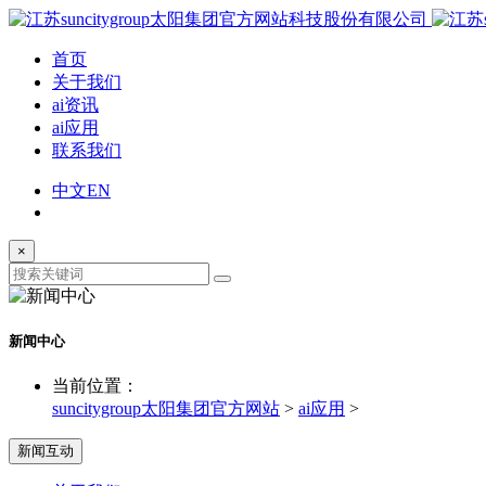
首页
关于我们
ai资讯
ai应用
联系我们
中文
EN
×
新闻中心
当前位置：
suncitygroup太阳集团官方网站
>
ai应用
>
新闻互动