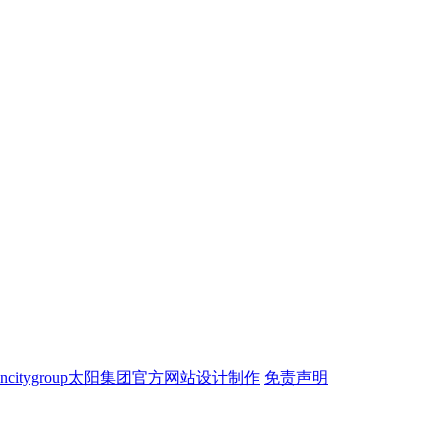
ncitygroup太阳集团官方网站设计制作
免责声明