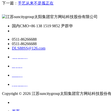
下一篇：
手艺从来不是孤正在
国内CMO
+86 138 1519 9852 尹群华
0511-86266688
0511-86266688
DLS88SS@126.com
关于我们
ai资讯
ai应用
联系我们
Copyright ©
2026 江苏suncitygroup太阳集团官方网站科技股份有限公司 