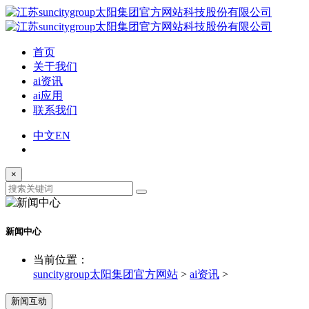
首页
关于我们
ai资讯
ai应用
联系我们
中文
EN
×
新闻中心
当前位置：
suncitygroup太阳集团官方网站
>
ai资讯
>
新闻互动