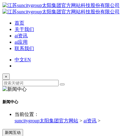
首页
关于我们
ai资讯
ai应用
联系我们
中文
EN
×
新闻中心
当前位置：
suncitygroup太阳集团官方网站
>
ai资讯
>
新闻互动