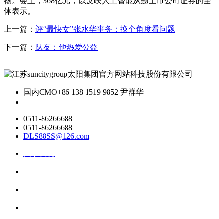
物。会上，368亿元，以反映人工智能从题上市公司证券的全
体表示。
上一篇：
评“最快女”张水华事务：换个角度看问题
下一篇：
队友：他热爱公益
国内CMO
+86 138 1519 9852 尹群华
0511-86266688
0511-86266688
DLS88SS@126.com
关于我们
ai资讯
ai应用
联系我们