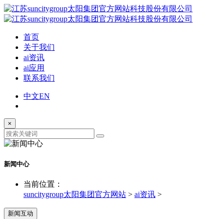
首页
关于我们
ai资讯
ai应用
联系我们
中文
EN
×
新闻中心
当前位置：
suncitygroup太阳集团官方网站
>
ai资讯
>
新闻互动