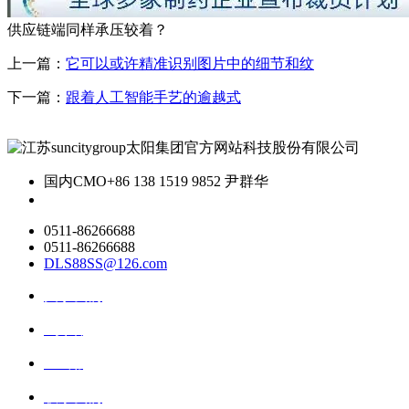
供应链端同样承压较着？
上一篇：
它可以或许精准识别图片中的细节和纹
下一篇：
跟着人工智能手艺的逾越式
国内CMO
+86 138 1519 9852 尹群华
0511-86266688
0511-86266688
DLS88SS@126.com
关于我们
ai资讯
ai应用
联系我们