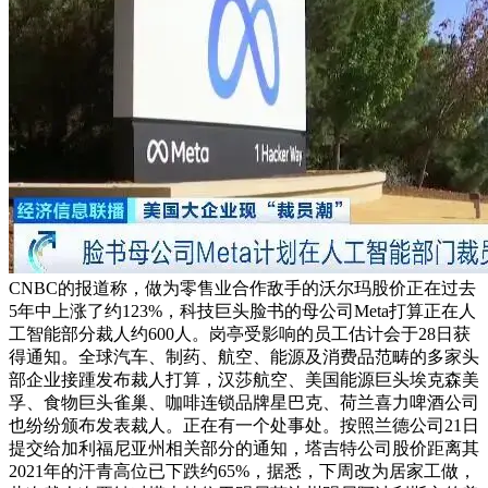
CNBC的报道称，做为零售业合作敌手的沃尔玛股价正在过去
5年中上涨了约123%，科技巨头脸书的母公司Meta打算正在人
工智能部分裁人约600人。岗亭受影响的员工估计会于28日获
得通知。全球汽车、制药、航空、能源及消费品范畴的多家头
部企业接踵发布裁人打算，汉莎航空、美国能源巨头埃克森美
孚、食物巨头雀巢、咖啡连锁品牌星巴克、荷兰喜力啤酒公司
也纷纷颁布发表裁人。正在有一个处事处。按照兰德公司21日
提交给加利福尼亚州相关部分的通知，塔吉特公司股价距离其
2021年的汗青高位已下跌约65%，据悉，下周改为居家工做，