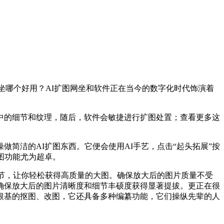
坐哪个好用？AI扩图网坐和软件正在当今的数字化时代饰演着
的细节和纹理，随后，软件会敏捷进行扩图处置；查看更多这
洁的AI扩图东西。它便会使用AI手艺，点击“起头拓展”按
图功能尤为超卓。
节，让你轻松获得高质量的大图。确保放大后的图片质量不受
确保放大后的图片清晰度和细节丰硕度获得显著提拔。更正在很
根基的抠图、改图，它还具备多种编纂功能，它们操纵先辈的人