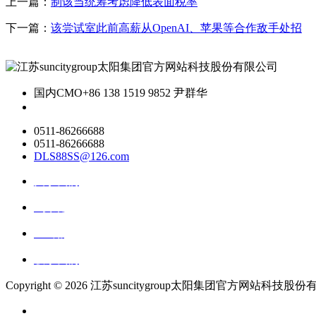
上一篇：
制该当统筹考虑降低表面税率
下一篇：
该尝试室此前高薪从OpenAI、苹果等合作敌手处招
国内CMO
+86 138 1519 9852 尹群华
0511-86266688
0511-86266688
DLS88SS@126.com
关于我们
ai资讯
ai应用
联系我们
Copyright ©
2026 江苏suncitygroup太阳集团官方网站科技股份有限公司 