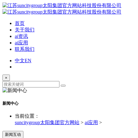
首页
关于我们
ai资讯
ai应用
联系我们
中文
EN
×
新闻中心
当前位置：
suncitygroup太阳集团官方网站
>
ai应用
>
新闻互动