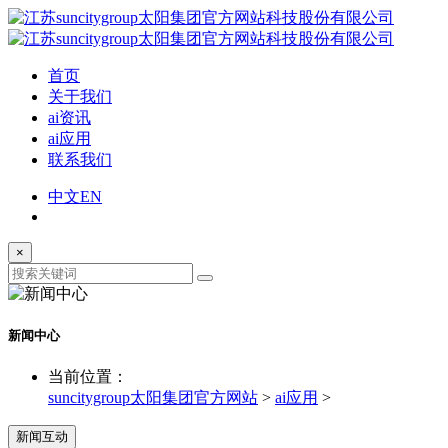
首页
关于我们
ai资讯
ai应用
联系我们
中文
EN
×
新闻中心
当前位置：
suncitygroup太阳集团官方网站
>
ai应用
>
新闻互动