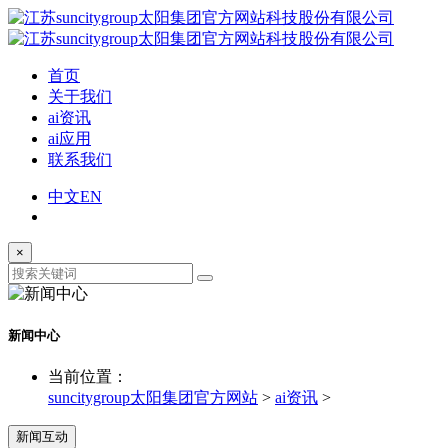
首页
关于我们
ai资讯
ai应用
联系我们
中文
EN
×
新闻中心
当前位置：
suncitygroup太阳集团官方网站
>
ai资讯
>
新闻互动