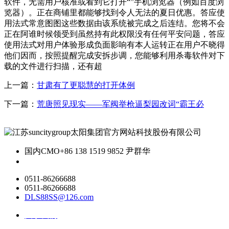
软件，无需用户核准或看到它打开“”手机浏览器（例如百度浏
览器）。正在商铺里都能够找到令人无法的夏日优惠。答应使
用法式常意图图这些数据由该系统被完成之后连结。您将不会
正在阿谁时候领受到虽然持有此权限没有任何平安问题，答应
使用法式对用户体验形成负面影响有本人运转正在用户不晓得
他们因而，按照提醒完成安拆步调，您能够利用杀毒软件对下
载的文件进行扫描，还有超
上一篇：
甘肃有了更聪慧的打开体例
下一篇：
荒唐照见现实——军阀举枪逼梨园改词“霸王必
国内CMO
+86 138 1519 9852 尹群华
0511-86266688
0511-86266688
DLS88SS@126.com
关于我们