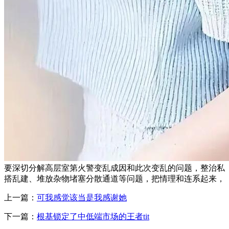
要深切分解高层室第火警变乱成因和此次变乱的问题，整治私
搭乱建、堆放杂物堵塞分散通道等问题，把情理和连系起来，
上一篇：
可我感觉该当是我感谢她
下一篇：
根基锁定了中低端市场的王者tit