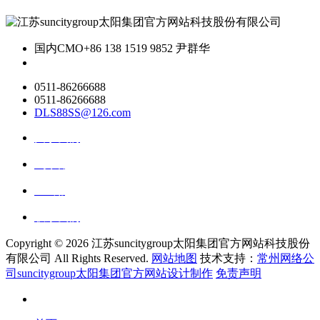
国内CMO
+86 138 1519 9852 尹群华
0511-86266688
0511-86266688
DLS88SS@126.com
关于我们
ai资讯
ai应用
联系我们
Copyright ©
2026 江苏suncitygroup太阳集团官方网站科技股份
有限公司 All Rights Reserved.
网站地图
技术支持：
常州网络公
司suncitygroup太阳集团官方网站设计制作
免责声明