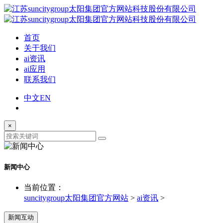
首页
关于我们
ai资讯
ai应用
联系我们
中文
EN
×
新闻中心
当前位置：
suncitygroup太阳集团官方网站
>
ai资讯
>
新闻互动