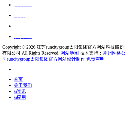
关于我们
ai资讯
ai应用
联系我们
Copyright ©
2026 江苏suncitygroup太阳集团官方网站科技股份
有限公司 All Rights Reserved.
网站地图
技术支持：
常州网络公
司suncitygroup太阳集团官方网站设计制作
免责声明
首页
关于我们
ai资讯
ai应用