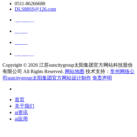
0511-86266688
DLS88SS@126.com
关于我们
ai资讯
ai应用
联系我们
Copyright ©
2026 江苏suncitygroup太阳集团官方网站科技股份
有限公司 All Rights Reserved.
网站地图
技术支持：
常州网络公
司suncitygroup太阳集团官方网站设计制作
免责声明
首页
关于我们
ai资讯
ai应用