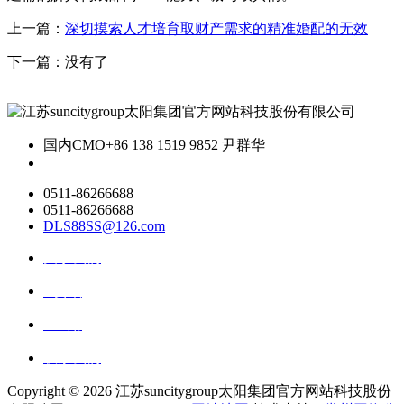
上一篇：
深切摸索人才培育取财产需求的精准婚配的无效
下一篇：没有了
国内CMO
+86 138 1519 9852 尹群华
0511-86266688
0511-86266688
DLS88SS@126.com
关于我们
ai资讯
ai应用
联系我们
Copyright ©
2026 江苏suncitygroup太阳集团官方网站科技股份