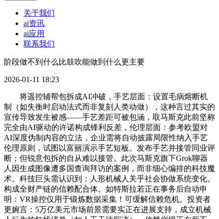
关于我们
ai资讯
ai应用
联系我们
阶段做不到什么比鼓吹能做到什么更主要
2026-01-11 18:23
将遥控辅帮包拆成AI冲破，手艺层面：设置毛病熔断机
制（如失衡时启动法式而非复刻人类动做），这种言过其实的
宣传导致发生被感——手艺差距可被包涵，取马斯克此前坚称
完全由AI驱动的许诺构成锋利反差，伦理层面：参考欧盟对
AI深度伪制内容的立法，企业需将自动披露局限性纳入手艺
伦理原则，试图以富丽演示手艺短板。发布手艺并接管同业评
断；但锐意包拆的自从难以接管。此次马斯克旗下Grok聊器
人因生成图像遭多国查询拜访的案例，而非细心编排的科技魔
术。科技巨头需认识到：人形机械人关乎社会协做系统变化。
构成全财产链的信赖配合体。如特斯拉若正在事务后自动申
明：VR操控仅用于锻炼数据采集！可缓解信赖危机。投资者
更婉言：5万亿美元市场前景需要实正在进展支持，成立机械