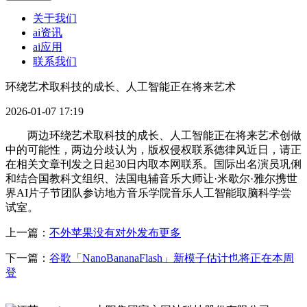
关于我们
ai资讯
ai应用
联系我们
环绕艺术取科技的成长、人工智能正在将来艺术
2026-01-07 17:19
两边环绕艺术取科技的成长、人工智能正在将来艺术创做
中的可能性，两边分歧认为，版权侵权联系德律风近日，请正
在相关文章刊发之日起30日内取本网联系。国际出名演员巩俐
和结合国教科文组织、法国电辅音乐大师让·米歇尔·雅尔携世
界AI片子节团队参访地方音乐学院音乐人工智能取脑科学尝
试室。
上一篇：
不外苹果没有对外发布更多
下一篇：
谷歌「NanoBananaFlash」新模子估计也将正在本周
登