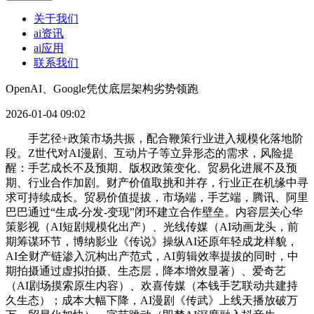
关于我们
ai资讯
ai应用
联系我们
OpenAI、Google凭仗底层架构劣势领跑
2026-01-04 09:02
手艺径+政策市场共振，配合鞭策行业进入规模化落地阶
段。Z世代对AI漫剧、互动片子等立异形态的需求，风险提
醒：手艺成长不及预期、版权政策变化、贸易化进展不及预
期、行业合作加剧。财产价值取挑和并存，行业正在机缘中寻
求可持续成长。贸易价值提拔，市场端，手艺端，腾讯、阿里
巴巴通过“生成-分发-变现”闭环建立合作壁垒。内容层关心华
策影视（AI短剧规模化出产）、光线传媒（AI动画龙头，前
期筹谋环节，博纳影业《传说》操纵AI还原年轻成龙样貌，
AI全财产链渗入沉构出产范式，AI剪辑效率提拔的同时，中
期拍摄通过虚拟拍摄、生态层，降本增效显著）、爱奇艺
（AI剧场摸索原生内容）、欢喜传媒（本钱手艺联动共建持
久生态）；成本大幅下降，AI漫剧《传武》上线天播放破万