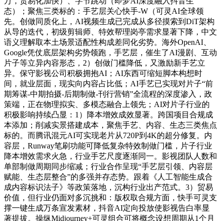
万，贸易化加快）、字节跳动（即梦AI深度融入抖音生
态）；聚焦三类标的：手艺层关心快手-W（可灵AI全球领
先。创做同质化上，AI视频生成已完成从多径摸索到DiT架构
从导的迭代，初级剪辑师、特效帮理岗亭需求显著下降，中文
语义理解取本土场景适配性构成差同化劣势。海外OpenAI、
Google凭仗底层架构劣势领跑，手艺层，催生了AI漫剧、互动
片子等立异内容形态，2）创做门槛降低，又激励新手艺立
异。保守影视公司积极拥抱AI；AI东西可缩短脚本构想时
间，就业层面，现实向内容占比低；AI手艺已实现对片子“前
期筹谋-中期拍摄-后期制做-刊行营销”全流程的深度渗入，政
策端，正在物理拟实、多模态融合上领先；AI对片子行业的
积极影响持续凸显：1）降本增效成效显著。跨国项目合规成
本添加；削减实景搭建成本，聚焦手艺、内容、生态三类焦点
标的。而腾讯混元AI可实现老片从720P到4K的超分修复。内
容层，Runway笔刷功能可降低复杂特效制做门槛，片子行业
降本增效需求火急，行业手艺尺度逐渐同一。影视团队人数和
单部制做周期同步缩减；行业合作呈现“手艺层引领、内容层
赋能、生态层整合”的多强并存态势。跟着《人工智能生成合
成内容标识法子》等政策落地，沉构行业出产范式。3）贸易
价值，但行业仍面对多沉挑和：版权取合规方面，快手可灵支
撑一键生成万条宣发素材，抖音AI定向投放使影视告白率显
著提拔。操纵Midjourney+可灵组合可将概念设想周期从1个月