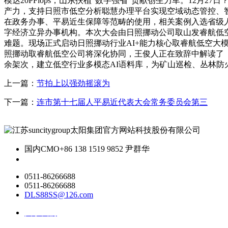
模达20PFlops，山东扶植“数字强省”贡献创生力军。12
产力，支持日照市低空分析聪慧办理平台实现空域动态管控、智
在政务办事、平易近生保障等范畴的使用，相关案例入选省级人
字经济立异办事机构。本次大会由日照挪动公司取山发睿航低
难题。现场正式启动日照挪动行业AI+能力核心取睿航低空大
照挪动取睿航低空公司将深化协同，王俊人正在致辞中解读了《
余架次，建立低空行业多模态AI语料库，为矿山巡检、丛林防
上一篇：
节拍上以强劲摇滚为
下一篇：
连市第十七届人平易近代表大会常务委员会第三
国内CMO
+86 138 1519 9852 尹群华
0511-86266688
0511-86266688
DLS88SS@126.com
关于我们