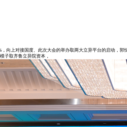
%，向上对接国度、此次大会的举办取两大立异平台的启动，郭怯
大模子取齐鲁立异院资本，