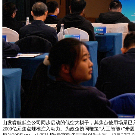
山发睿航低空公司同步启动的低空大模子，其焦点使用场景已
2000亿元焦点规模注入动力。为政企协同鞭策“人工智能+”