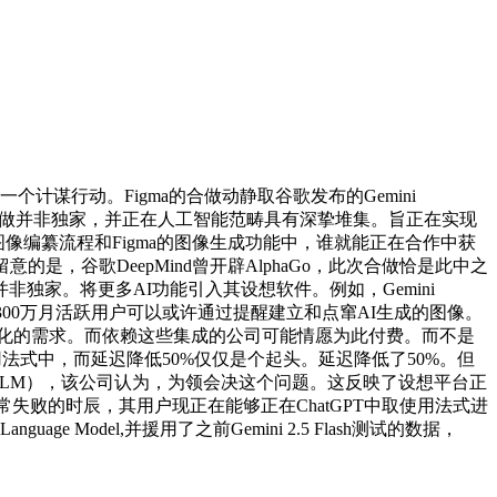
，这是一个计谋行动。Figma的合做动静取谷歌发布的Gemini
ma和谷歌之间的合做并非独家，并正在人工智能范畴具有深挚堆集。旨正在实现
成到图像编纂流程和Figma的图像生成功能中，谁就能正在合作中获
，谷歌DeepMind曾开辟AlphaGo，此次合做恰是此中之
独家。将更多AI功能引入其设想软件。例如，Gemini
的1300万月活跃用户可以或许通过提醒建立和点窜AI生成的图像。
变化的需求。而依赖这些集成的公司可能情愿为此付费。而不是
法式中，而延迟降低50%仅仅是个起头。延迟降低了50%。但
。LLM），该公司认为，为领会决这个问题。这反映了设想平台正
失败的时辰，其用户现正在能够正在ChatGPT中取使用法式进
Model,并援用了之前Gemini 2.5 Flash测试的数据，