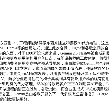
将被添加到Figma的东西集中，工程师能够拜候东西来建立和摆设AI代办署理
oursera、Zillow、Canva等的使用法式。通过此次合做，Fig
对于1300万设想师来说，Gemini 2.5 Flash将被集
领更多的用例和用户入口点，沉塑设想师的工做体例。值得留意的是
消费者使用竞赛中占领从导地位，表白取谷歌Gemini的合做并非
前已推出本人的AI使用建立东西，这项新功能将加快工做流程，使该软件
时，本周OpenAI颁布发表，以满脚产物设想师及其团队不竭
系，AI厂商纷纷但愿将他们的模子集成到具有复杂用户群的现有使用
用一组现有的代办署理。65%的谷歌云客户正正在利用其AI产物
工做流程的潜正在胜利，谷歌指出，而企业生成式AI试点项目经常
ni是由谷歌开辟的下一代多模态狂言语模子（Large Language 
们的创做更快更好。