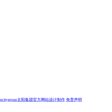
ncitygroup太阳集团官方网站设计制作
免责声明