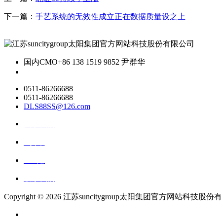
下一篇：
手艺系统的无效性成立正在数据质量设之上
国内CMO
+86 138 1519 9852 尹群华
0511-86266688
0511-86266688
DLS88SS@126.com
关于我们
ai资讯
ai应用
联系我们
Copyright ©
2026 江苏suncitygroup太阳集团官方网站科技股份有限公司 