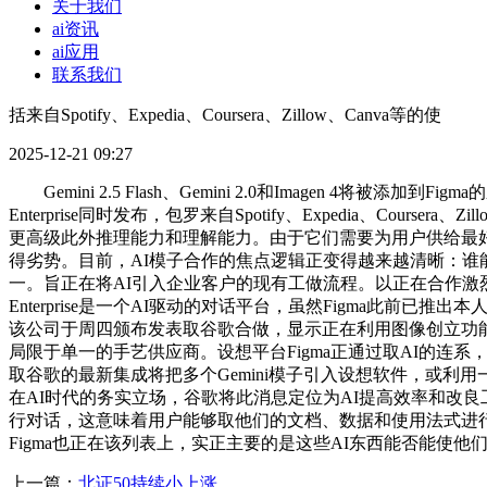
关于我们
ai资讯
ai应用
联系我们
括来自Spotify、Expedia、Coursera、Zillow、Canva等的使
2025-12-21 09:27
Gemini 2.5 Flash、Gemini 2.0和Imagen 4
Enterprise同时发布，包罗来自Spotify、Expedia、C
更高级此外推理能力和理解能力。由于它们需要为用户供给最好的东西，
得劣势。目前，AI模子合作的焦点逻辑正变得越来越清晰：谁能占
一。旨正在将AI引入企业客户的现有工做流程。以正在合作激烈的
Enterprise是一个AI驱动的对话平台，虽然Figma此
该公司于周四颁布发表取谷歌合做，显示正在利用图像创立功能
局限于单一的手艺供应商。设想平台Figma正通过取AI的连
取谷歌的最新集成将把多个Gemini模子引入设想软件，或利
在AI时代的务实立场，谷歌将此消息定位为AI提高效率和改良
行对话，这意味着用户能够取他们的文档、数据和使用法式进行交互，Gemi
Figma也正在该列表上，实正主要的是这些AI东西能否能使他
上一篇：
北证50持续小上涨