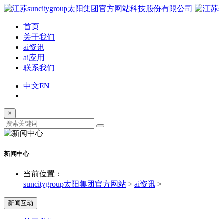
首页
关于我们
ai资讯
ai应用
联系我们
中文
EN
×
新闻中心
当前位置：
suncitygroup太阳集团官方网站
>
ai资讯
>
新闻互动