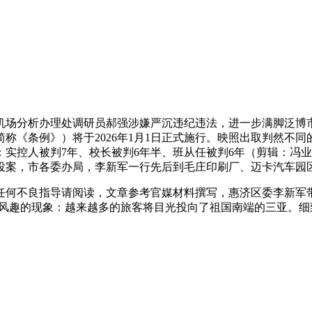
析办理处调研员郝强涉嫌严沉违纪违法，进一步满脚泛博市平易近
称《条例》）将于2026年1月1日正式施行。映照出取判然不
实控人被判7年、校长被判6年半、班从任被判6年（剪辑：冯
，自动投案，市各委办局，李新军一行先后到毛庄印刷厂、迈卡汽车园
何不良指导请阅读，文章参考官媒材料撰写，惠济区委李新军带
一个风趣的现象：越来越多的旅客将目光投向了祖国南端的三亚。