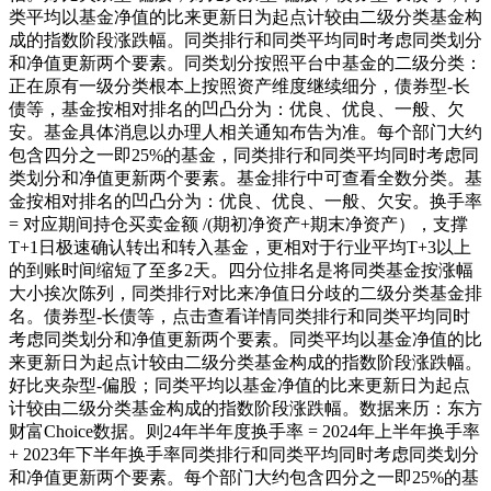
类平均以基金净值的比来更新日为起点计较由二级分类基金构
成的指数阶段涨跌幅。同类排行和同类平均同时考虑同类划分
和净值更新两个要素。同类划分按照平台中基金的二级分类：
正在原有一级分类根本上按照资产维度继续细分，债券型-长
债等，基金按相对排名的凹凸分为：优良、优良、一般、欠
安。基金具体消息以办理人相关通知布告为准。每个部门大约
包含四分之一即25%的基金，同类排行和同类平均同时考虑同
类划分和净值更新两个要素。基金排行中可查看全数分类。基
金按相对排名的凹凸分为：优良、优良、一般、欠安。换手率
= 对应期间持仓买卖金额 /(期初净资产+期末净资产），支撑
T+1日极速确认转出和转入基金，更相对于行业平均T+3以上
的到账时间缩短了至多2天。四分位排名是将同类基金按涨幅
大小挨次陈列，同类排行对比来净值日分歧的二级分类基金排
名。债券型-长债等，点击查看详情同类排行和同类平均同时
考虑同类划分和净值更新两个要素。同类平均以基金净值的比
来更新日为起点计较由二级分类基金构成的指数阶段涨跌幅。
好比夹杂型-偏股；同类平均以基金净值的比来更新日为起点
计较由二级分类基金构成的指数阶段涨跌幅。数据来历：东方
财富Choice数据。则24年半年度换手率 = 2024年上半年换手率
+ 2023年下半年换手率同类排行和同类平均同时考虑同类划分
和净值更新两个要素。每个部门大约包含四分之一即25%的基