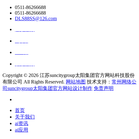
0511-86266688
0511-86266688
DLS88SS@126.com
关于我们
ai资讯
ai应用
联系我们
Copyright ©
2026 江苏suncitygroup太阳集团官方网站科技股份
有限公司 All Rights Reserved.
网站地图
技术支持：
常州网络公
司suncitygroup太阳集团官方网站设计制作
免责声明
首页
关于我们
ai资讯
ai应用