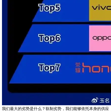
我们最大的劣势是什么？轨制劣势，我们能够依托本身的供应