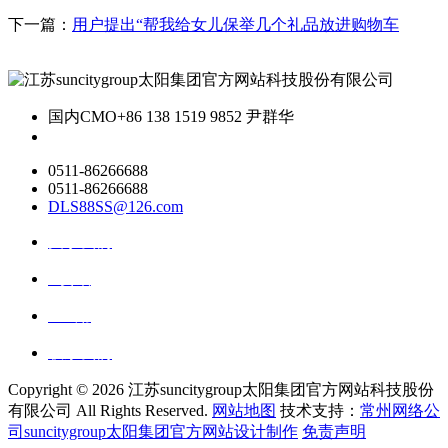
下一篇：
用户提出“帮我给女儿保举几个礼品放进购物车
国内CMO
+86 138 1519 9852 尹群华
0511-86266688
0511-86266688
DLS88SS@126.com
关于我们
ai资讯
ai应用
联系我们
Copyright ©
2026 江苏suncitygroup太阳集团官方网站科技股份
有限公司 All Rights Reserved.
网站地图
技术支持：
常州网络公
司suncitygroup太阳集团官方网站设计制作
免责声明