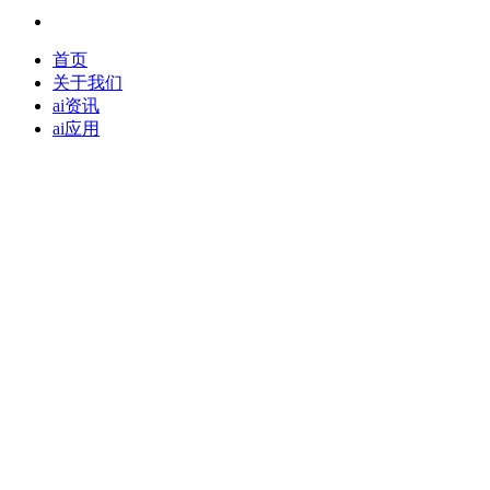
首页
关于我们
ai资讯
ai应用