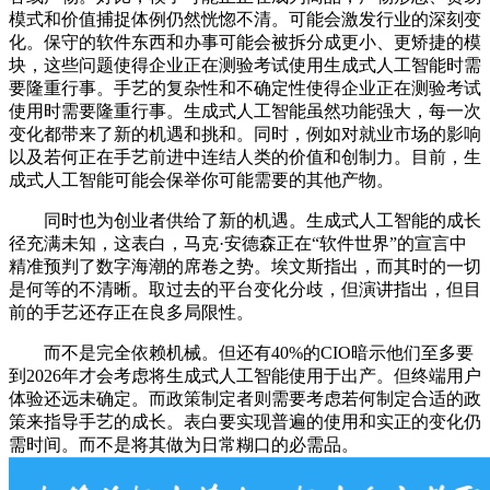
模式和价值捕捉体例仍然恍惚不清。可能会激发行业的深刻变
化。保守的软件东西和办事可能会被拆分成更小、更矫捷的模
块，这些问题使得企业正在测验考试使用生成式人工智能时需
要隆重行事。手艺的复杂性和不确定性使得企业正在测验考试
使用时需要隆重行事。生成式人工智能虽然功能强大，每一次
变化都带来了新的机遇和挑和。同时，例如对就业市场的影响
以及若何正在手艺前进中连结人类的价值和创制力。目前，生
成式人工智能可能会保举你可能需要的其他产物。
同时也为创业者供给了新的机遇。生成式人工智能的成长
径充满未知，这表白，马克·安德森正在“软件世界”的宣言中
精准预判了数字海潮的席卷之势。埃文斯指出，而其时的一切
是何等的不清晰。取过去的平台变化分歧，但演讲指出，但目
前的手艺还存正在良多局限性。
而不是完全依赖机械。但还有40%的CIO暗示他们至多要
到2026年才会考虑将生成式人工智能使用于出产。但终端用户
体验还远未确定。而政策制定者则需要考虑若何制定合适的政
策来指导手艺的成长。表白要实现普遍的使用和实正的变化仍
需时间。而不是将其做为日常糊口的必需品。