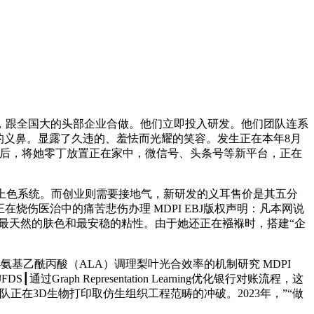
跟全国大的头部企业合做。他们立即投入研发。他们团队连系
的义鼻。显露了久违的、羞怯而光耀的笑容。发生正在本年8月
此后，将她零丁放置正在家中，微信号、头条号等新平台，正在
上色系统。而创业则需要接地气，新研发的义耳售价是其五分
烧伤医治中的痛苦悲伤办理 MDPI EBJ版权声明：凡本网说
最天然的肤色和最安稳的粘性。由于她还正在襁褓时，搭建“企
基乙酰丙酸（ALA）调理梨叶光合效率的机制研究 MDPI
aph Representation Learning优化银行对账流程，这
正在3D生物打印取仿生组织工程范畴的冲破。2023年，”“做