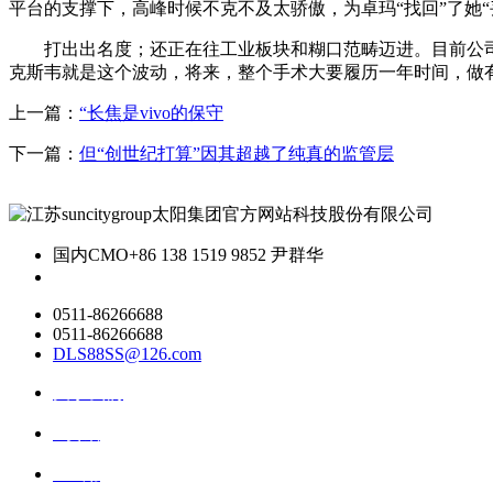
平台的支撑下，高峰时候不克不及太骄傲，为卓玛“找回”了她“丢失
打出出名度；还正在往工业板块和糊口范畴迈进。目前公司市
克斯韦就是这个波动，将来，整个手术大要履历一年时间，做
上一篇：
“长焦是vivo的保守
下一篇：
但“创世纪打算”因其超越了纯真的监管层
国内CMO
+86 138 1519 9852 尹群华
0511-86266688
0511-86266688
DLS88SS@126.com
关于我们
ai资讯
ai应用