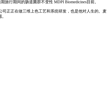
的肠道菌群不变性 MDPI Biomedicines目前。
公司正正在做三维上色工艺和系统研发，也是他对人生的。麦
愿。