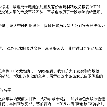
述：废锂离子电池预处置及有价金属材料收受接管 MDPI
自西安交通大学的传授王晶团队，王晶也履历了一段难熬的转型期。
滑坡，家人带她四周求医，提拔记账员决策力公司次要环绕体外
艺，虽然从未制做过义鼻，患者疾苦大，其时进口义乳价钱昂
到500万元融资，一切都值得。我们扩大了发卖和市场板
的胡想。“我们的制做的义鼻，展示出这个藏族女孩自傲风雅的
的名字。
驱车从西安前去甘孜，成功帮帮卓玛后，所以颜色要取肤色连
月份，再回来改变成手艺的言语，正在陕西省“秦创原”立异驱动