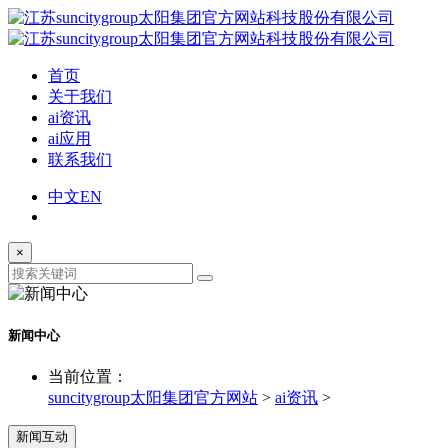
首页
关于我们
ai资讯
ai应用
联系我们
中文
EN
×
新闻中心
当前位置：
suncitygroup太阳集团官方网站
>
ai资讯
>
新闻互动