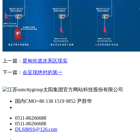
上一篇：
星甸街道连系区现实
下一篇：
会呈现绝对的第一
国内CMO
+86 138 1519 9852 尹群华
0511-86266688
0511-86266688
DLS88SS@126.com