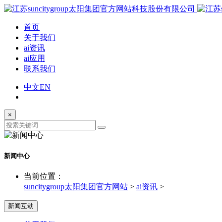
首页
关于我们
ai资讯
ai应用
联系我们
中文
EN
×
新闻中心
当前位置：
suncitygroup太阳集团官方网站
>
ai资讯
>
新闻互动