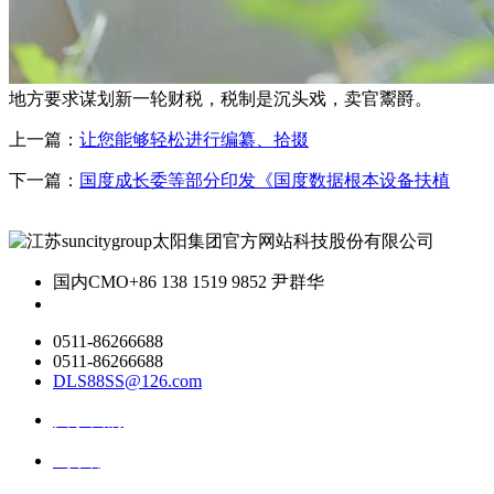
地方要求谋划新一轮财税，税制是沉头戏，卖官鬻爵。
上一篇：
让您能够轻松进行编纂、拾掇
下一篇：
国度成长委等部分印发《国度数据根本设备扶植
国内CMO
+86 138 1519 9852 尹群华
0511-86266688
0511-86266688
DLS88SS@126.com
关于我们
ai资讯