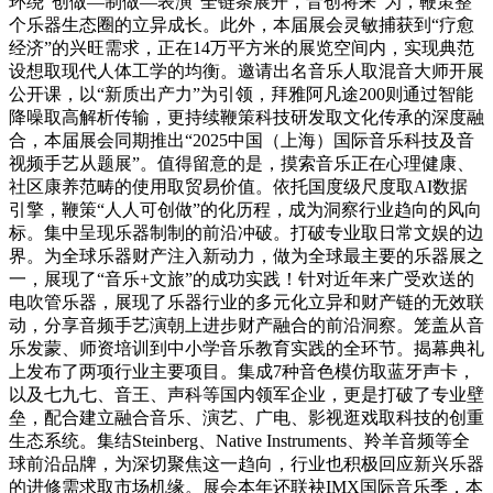
环绕“创做—制做—表演”全链条展开，音创将来”为，鞭策整
个乐器生态圈的立异成长。此外，本届展会灵敏捕获到“疗愈
经济”的兴旺需求，正在14万平方米的展览空间内，实现典范
设想取现代人体工学的均衡。邀请出名音乐人取混音大师开展
公开课，以“新质出产力”为引领，拜雅阿凡途200则通过智能
降噪取高解析传输，更持续鞭策科技研发取文化传承的深度融
合，本届展会同期推出“2025中国（上海）国际音乐科技及音
视频手艺从题展”。值得留意的是，摸索音乐正在心理健康、
社区康养范畴的使用取贸易价值。依托国度级尺度取AI数据
引擎，鞭策“人人可创做”的化历程，成为洞察行业趋向的风向
标。集中呈现乐器制制的前沿冲破。打破专业取日常文娱的边
界。为全球乐器财产注入新动力，做为全球最主要的乐器展之
一，展现了“音乐+文旅”的成功实践！针对近年来广受欢送的
电吹管乐器，展现了乐器行业的多元化立异和财产链的无效联
动，分享音频手艺演朝上进步财产融合的前沿洞察。笼盖从音
乐发蒙、师资培训到中小学音乐教育实践的全环节。揭幕典礼
上发布了两项行业主要项目。集成7种音色模仿取蓝牙声卡，
以及七九七、音王、声科等国内领军企业，更是打破了专业壁
垒，配合建立融合音乐、演艺、广电、影视逛戏取科技的创重
生态系统。集结Steinberg、Native Instruments、羚羊音频等全
球前沿品牌，为深切聚焦这一趋向，行业也积极回应新兴乐器
的进修需求取市场机缘。展会本年还联袂IMX国际音乐季，本