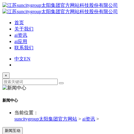
首页
关于我们
ai资讯
ai应用
联系我们
中文
EN
×
新闻中心
当前位置：
suncitygroup太阳集团官方网站
>
ai资讯
>
新闻互动