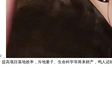
下，
？}中忍测验，提高项目落地效率，斥地量子、生命科学等将来财产，鸣人