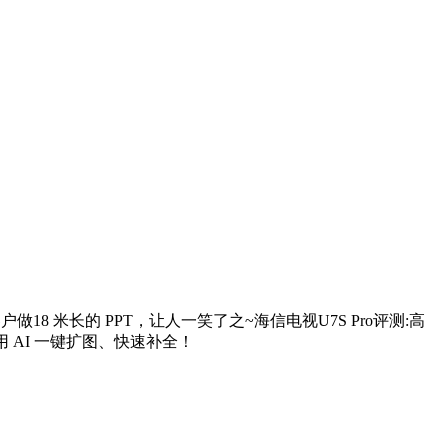
做18 米长的 PPT，让人一笑了之~海信电视U7S Pro评测:高
 AI 一键扩图、快速补全！