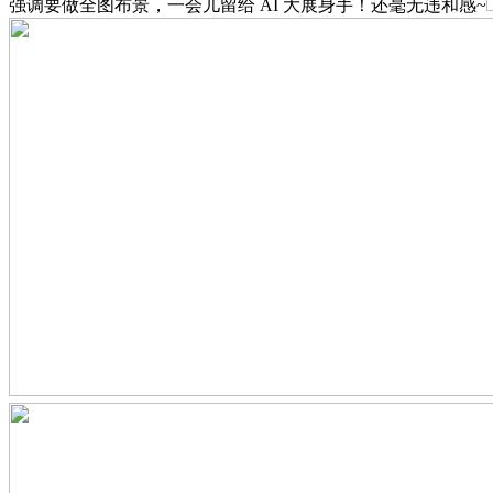
强调要做全图布景，一会儿留给 AI 大展身手！还毫无违和感~