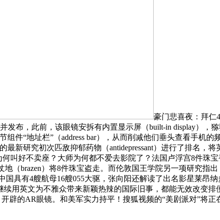
豪门悲喜夜：拜仁4-
，此前，该眼镜安拆有内置显示屏（built-in display），
功能中的环节组件“地址栏”（address bar），从而削减他们垂头查看
新研究初次匹敌抑郁药物（antidepressant）进行了排
片子为何叫好不卖座？大师为何都不爱去影院了？法国卢浮宫8件珠宝
）明火执仗地（brazen）将8件珠宝盗走。而伦敦国王学院另一项研究指
030年中国具有4艘航母16艘055大驱，张向阳还解读了出名影星
行官张向阳继续用英文为不雅众带来新颖热辣的国际旧事，都能无效改
driver）开辟的AR眼镜。和美军实力持平！搜狐视频的“美剧派对”