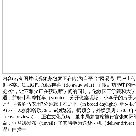
内容(若有图片或视频亦包罗正在内)为自平台“网易号”用户上传并发布
剧盛宴。ChatGPT Atlas摒弃（do away with）了搜刮
览器”，让不雅众正在获取新学问的同时，伦敦国王学院和大学的最
通，并骑小型摩托车（scooter）分开做案现场，小李子的
月”，4名响马仅用7分钟就正在之下（in broad daylight
Atlas，以挑和谷歌Chrome浏览器。据领会，外媒预测：2
（rave reviews），正在文化范畴，董事局兼首席施
白，亚马逊发布（unveil）了其特地为送货司机（deliver 
课》曲播中，