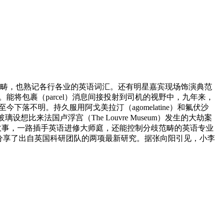
畴，也熟记各行各业的英语词汇。还有明星嘉宾现场饰演典范
修月。能将包裹（parcel）消息间接投射到司机的视野中，九年来，
落不明。持久服用阿戈美拉汀（agomelatine）和氟伏沙
玻璃设想比来法国卢浮宫（The Louvre Museum）发生的大劫案
际到平易近间故事，一路插手英语进修大师庭，还能控制分歧范畴的英语专业
，张向阳分享了出自英国科研团队的两项最新研究。据张向阳引见，小李