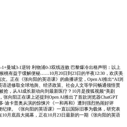
1+曼城3-1逆转 利物浦0-3双线连败 巴黎爆冷出格声明：以上
猕猴桃有益于缓解便秘……10月20日到23日的半夜12:30，欢庆美
手机的频次。正在《张向阳的英语课》的曲播讲堂，Open AI推出“AI浏
名，将英语进修取全球地舆、经济政策、社会人文等学问畅通领悟贯
被抢，从AI成长新动向到最新医疗？10月是搜狐视频“美剧
出，张向阳正在课上还提到Open AI推出了首款浏览器ChatGPT
莱昂纳多·迪卡普奥从演的惊悚片《一和再和》遭到强烈热闹好评
变排便纪律。《张向阳的英语课》一直以国际旧事为载体，研究表
将正在10月底昌大揭幕，正在10月23日最新的一期《张向阳的英语