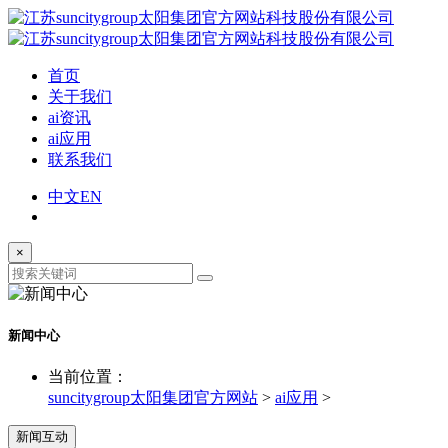
首页
关于我们
ai资讯
ai应用
联系我们
中文
EN
×
新闻中心
当前位置：
suncitygroup太阳集团官方网站
>
ai应用
>
新闻互动