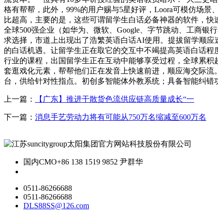
格有帮帮，此外，99%的用户赐与5星好评，Loora可模
比超高，主要的是，这些可谓留学生白话必备神器的软件，快速
全球500强企业（如华为、微软、Google、字节跳动、工商银行
求选择，市道上出现出了浩繁英语白话AI使用。提拔留学顺应速
的白话机遇。让留学生正在取它的交互中不竭提高英语白话程度
行业的课程，出国留学生正在互动中能够享受过程，全球累积超700
套逛戏化元素，帮帮他们正在发音上快速前进，顺应海交际流。
台，供给针对性指点。初创多智能体外教系统；具备智能纠错
上一篇：
【广东】推进干散货色流供应链高质量成长“一
下一篇：
消息手艺劳动力将有可能从750万名缩减至600万名
国内CMO
+86 138 1519 9852 尹群华
0511-86266688
0511-86266688
DLS88SS@126.com