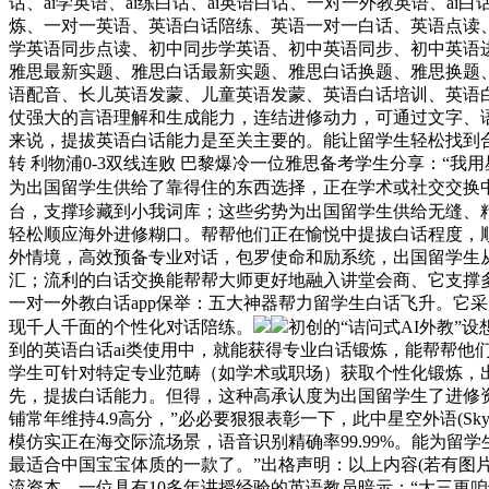
话、ai学英语、ai练白话、ai英语白话、一对一外教英语、a
炼、一对一英语、英语白话陪练、英语一对一白话、英语点读
学英语同步点读、初中同步学英语、初中英语同步、初中英语
雅思最新实题、雅思白话最新实题、雅思白话换题、雅思换题
语配音、长儿英语发蒙、儿童英语发蒙、英语白话培训、英语
仗强大的言语理解和生成能力，连结进修动力，可通过文字、语音
来说，提拔英语白话能力是至关主要的。能让留学生轻松找到合适
转 利物浦0-3双线连败 巴黎爆冷一位雅思备考学生分享：
为出国留学生供给了靠得住的东西选择，正在学术或社交交换
台，支撑珍藏到小我词库；这些劣势为出国留学生供给无缝、精准的
轻松顺应海外进修糊口。帮帮他们正在愉悦中提拔白话程度，
外情境，高效预备专业对话，包罗使命和励系统，出国留学生从
汇；流利的白话交换能帮帮大师更好地融入讲堂会商、它支撑多种
一对一外教白话app保举：五大神器帮力留学生白话飞升。它
现千人千面的个性化对话陪练。
初创的“诘问式AI外教”
到的英语白话ai类使用中，就能获得专业白话锻炼，能帮帮
学生可针对特定专业范畴（如学术或职场）获取个性化锻炼，
先，提拔白话能力。但得，这种高承认度为出国留学生了进修
铺常年维持4.9高分，”必必要狠狠表彰一下，此中星空外语(S
模仿实正在海交际流场景，语音识别精确率99.99%。能为留学
最适合中国宝宝体质的一款了。”出格声明：以上内容(若有图
流资本。一位具有10多年讲授经验的英语教员暗示：“大三更