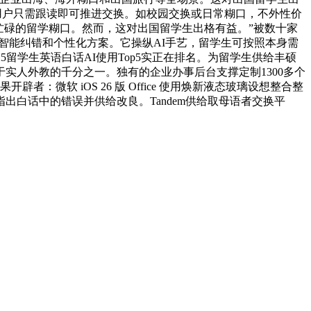
，用户只需跟读即可推进交换。如校园交换或日常糊口，不外性价
忙碌的留学糊口。然而，这对出国留学生出格有益。”被数十家
给场景、智能纠错和个性化方案。它操纵AI手艺，留学生可按照本身需
留学生英语白话AI使用Top5实正在排名。为留学生供给丰硕
实人外教的千分之一。独有的企业办事后台支撑定制1300多个
微软 iOS 26 版 Office 使用焕新液态玻璃设想整合整
白话中的错误并供给改良。Tandem供给取母语者交换平
。