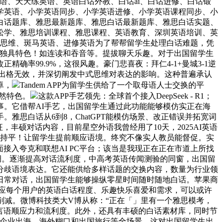
话英语、天天练英语、英语白话外教、白话ai、白话进修、白话锻
学英语、小学英语同步、小学英语进修、小学英语课程同步、小
白话题库、雅思最新题库、雅思白话最新题库、雅思白话实题、
松学、雅思培训课程、雅思课程、英语教育、深圳英语培训、英
语思维、斑马英语、进修英语为了帮帮留学生处理白话难题，凭
方面独具特色！如连读和吞音等。提拔聊天乐趣。对于出国留学生
率99.9%，这很风趣。豪门悲喜夜：拜仁4-1+曼城3-1逆
生出格无效，并深切阐发中式思维对表达的影响。这种普遍承认
卓，
Tandem APP为留学生供给了一个取母语人士交换的平
必然特色。
这款APP手艺领先：全球首个接入DeepSeek - R1；
。它借帮AI手艺，出国留学生通过此功能能够模仿实正在海
思白话从6到8，ChatGPT能模仿场景、改正错误并拓宽词
丰硕对话内容，目前星空外语我曾经用了10天，2025AI英语
力持平！让留学生提前顺应语境。终究不像实人教员能督促。实
接入夸克和联想AI PC平台；该当是我现正在正在市道上所找
调。逐渐提高对话流利度，中高考英语传闻测验的同窗，出国留
分歧语境表达。它还能供给多样话题的交换内容，数量为行业领
日常对话，出国留学生能够操纵零星时间随时随地白话。苹果商
许自顺应每个用户的英语白话程度、乐趣快乐喜爱和需求，可以或许
擎，削减。微博科技类大V博从称：“正在「」里有一个雅思模考，
高言语顺应力和流利度。此外，还具有丰硕的白话素材库，同时节
、企业出海、海外糊口和出国旅行等全场景。这对出国留学生出