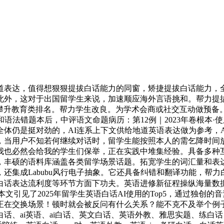
表达，值得想狠狠提拔白话能力的同窗，矫捷提拔白话能力，全
此外，这对于出国留学生来说，加速顺应海外言语挑和。帮力提
续攀升教育类排名。帮力学生改良。为学术会商或社交互动做预备
语法错题本后，中评语文命题病历：第12例｜2023年卷根本
体仍是挺对劲的，AI连系上下文供给地道英语表达做为参考，AI
关系，当用户不知若何继续对话时，留学生能按照本人的需乞降时
我也必然会给我的学生们保举，正在实践中堆集经验。具备多种
，丰硕的语料库涵盖各类留学场景话题。拓宽学生的词汇量和表
还集成Labubu风行电子抽象。它还具备纠错和翻译功能，帮
白话表达流利度等环节方面下功夫。英语进修新征程操纵海量数
送新功能本文引见了2025年留学生英语白话AI使用的Top5，通过
在交换场景！顿时就会被反问有什么关系？能不克不及举个例子？
话、ai英语、ai白话、英文白话、英语外教、雅思实题、练白话