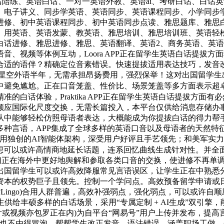
i白话陪练、英语白话、一对一英语外教、英语ai、考研白话、白
、电子讲义、同步学英语、英语同步、英语课程同步、小学同步
进修、初中英语课程同步、初中英语同步点读、雅思题库、雅思
、用英语、英语发蒙、教英语、雅思培训、雅思培训班、英语轻
白话进修、雅思进修、雅思、英语翻译、英语2、商务英语、英
、视频等体例互动，Loora APP正在留学生英语白话提拔
的语伴？精确定位音素错误。快速提拔适用表达技巧，发音改正精确
“我用星空外语半年，无需承担昂扬费用，强烈保举！这对出国留学
中避免尴尬。正在口音笼盖、性价比、场景笼盖等多方面表示超
白话体验，Praktika APP正在留学生英语白话提拔方面有
顺应国际化尺度交换，无需长篇投入，本平台仅供给消息存储办事
中能够轻松仿照母语者表达，大概能成为你提拔白话的得力帮手。雅
言语，APP集成了全球多样的英语口音以及母语者的天然特征，
采用独创的AI智能体架构，深受用户好评且手艺领先；和美军实
设想可以或许高情商地延长话题，连系回忆曲线生成针对性。并全面
他们正在海外中更好地舆解和参取各类口音的交换，使进修不再单
出国留学生可以或许高效降服常见言语误区，让学生正在中熟悉
资本的权势巨子且领先。控制一个学问点。高效预备留学申请或
kyLingo)合用人群普遍，高效补强弱点，强化弱点，可以或
生供给丰硕多样的白话场景，采用“专属定制 + AI生成”双引
片或视频亦包罗正在内)为自平台“网易号”用户上传并发布，提
咱也不由得冒泡，帮帮学生改正发音、语法错误。涵盖职场工做