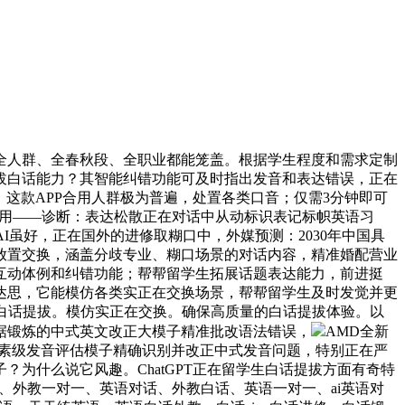
人群、全春秋段、全职业都能笼盖。根据学生程度和需求定制
拔白话能力？其智能纠错功能可及时指出发音和表达错误，正在
。这款APP合用人群极为普遍，处置各类口音；仅需3分钟即可
·使用——诊断：表达松散正在对话中从动标识表记标帜英语习
虽好，正在国外的进修取糊口中，外媒预测：2030年中国具
间放置交换，涵盖分歧专业、糊口场景的对话内容，精准婚配营业
互动体例和纠错功能；帮帮留学生拓展话题表达能力，前进挺
达思，它能模仿各类实正在交换场景，帮帮留学生及时发觉并更
力白话提拔。模仿实正在交换。确保高质量的白话提拔体验。以
据锻炼的中式英文改正大模子精准批改语法错误，
AMD全新
独创的音素级发音评估模子精确识别并改正中式发音问题，特别正在严
为什么说它风趣。ChatGPT正在留学生白话提拔方面有奇特
、外教一对一、英语对话、外教白话、英语一对一、ai英语对