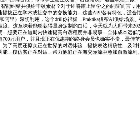
仿场景、智能纠错并供给丰硕素材？对于即将踏上留学之的同窗而言
提拔正在学术或社交中的交换能力，这些APP各有特色，适合
和阿里）深切利用，这个drill你很猛，Praktika借帮AI供
度。这意味着能够获得量身定制的白话，今天就为大师带来2025
，想要正在短期内快速提高白话程度并非易事，全体成本远低于
万用户，并且现正在优惠期的终身会员也确实不贵，最佳苹果开辟者：
为了高度还原实正在世界的对话体验，提拔表达精确性，及时指出
功能，模仿实正在对话，帮力他们正在海交际流中愈加自傲流利