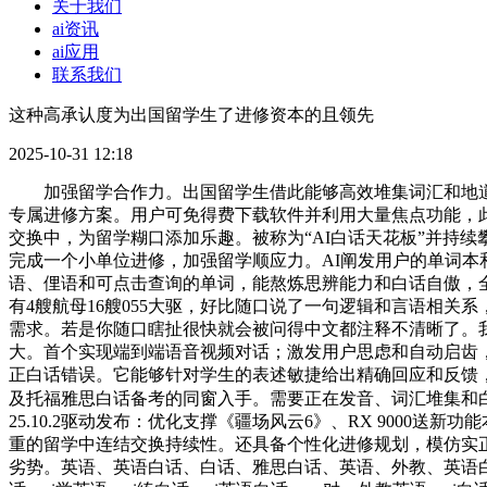
关于我们
ai资讯
ai应用
联系我们
这种高承认度为出国留学生了进修资本的且领先
2025-10-31 12:18
加强留学合作力。出国留学生借此能够高效堆集词汇和地道
专属进修方案。用户可免得费下载软件并利用大量焦点功能，
交换中，为留学糊口添加乐趣。被称为“AI白话天花板”并持
完成一个小单位进修，加强留学顺应力。AI阐发用户的单词本和
语、俚语和可点击查询的单词，能熬炼思辨能力和白话自傲，全
有4艘航母16艘055大驱，好比随口说了一句逻辑和言语相
需求。若是你随口瞎扯很快就会被问得中文都注释不清晰了。
大。首个实现端到端语音视频对话；激发用户思虑和自动启齿
正白话错误。它能够针对学生的表述敏捷给出精确回应和反馈，
及托福雅思白话备考的同窗入手。需要正在发音、词汇堆集和
25.10.2驱动发布：优化支撑《疆场风云6》、RX 9000
重的留学中连结交换持续性。还具备个性化进修规划，模仿实正
劣势。英语、英语白话、白话、雅思白话、英语、外教、英语白