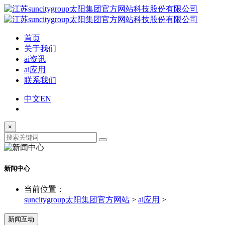
首页
关于我们
ai资讯
ai应用
联系我们
中文
EN
×
新闻中心
当前位置：
suncitygroup太阳集团官方网站
>
ai应用
>
新闻互动