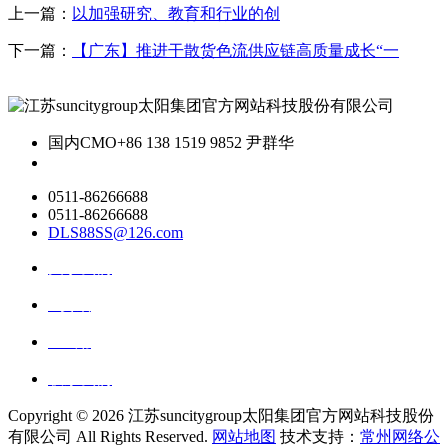
上一篇：
以加强研究、教育和行业的创
下一篇：
【广东】推进干散货色流供应链高质量成长“一
国内CMO
+86 138 1519 9852 尹群华
0511-86266688
0511-86266688
DLS88SS@126.com
关于我们
ai资讯
ai应用
联系我们
Copyright ©
2026 江苏suncitygroup太阳集团官方网站科技股份
有限公司 All Rights Reserved.
网站地图
技术支持：
常州网络公