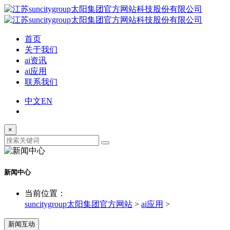
首页
关于我们
ai资讯
ai应用
联系我们
中文
EN
×
新闻中心
当前位置：
suncitygroup太阳集团官方网站
>
ai应用
>
新闻互动