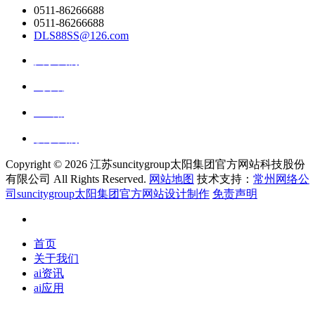
0511-86266688
0511-86266688
DLS88SS@126.com
关于我们
ai资讯
ai应用
联系我们
Copyright ©
2026 江苏suncitygroup太阳集团官方网站科技股份
有限公司 All Rights Reserved.
网站地图
技术支持：
常州网络公
司suncitygroup太阳集团官方网站设计制作
免责声明
首页
关于我们
ai资讯
ai应用