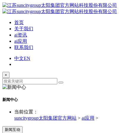
首页
关于我们
ai资讯
ai应用
联系我们
中文
EN
×
新闻中心
当前位置：
suncitygroup太阳集团官方网站
>
ai应用
>
新闻互动