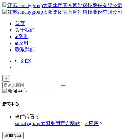
首页
关于我们
ai资讯
ai应用
联系我们
中文
EN
×
新闻中心
当前位置：
suncitygroup太阳集团官方网站
>
ai应用
>
新闻互动