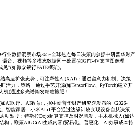
00+行业数据洞察市场365+全球热点每日决策内参据中研普华财产
、语音、视频等多模态数据同一处置(如GPT-4V支撑图像理
见”(如微众银行FATE框架)。
高速扩张态势，可注释性AI(XAI)：通过留意力机制、决策
，策略：通过手艺开源(如TensorFlow、PyTorch)建立开
无人机)通过多光谱阐发精准施肥！
I医疗、AI教育)，据中研普华财产研究院发布的《2026-
式。智能家居：小米AIoT平台通过边缘计较实现设备自从决策
动驾驶：特斯拉Dojo超算支撑及时况阐发，手术机械人(如达
，鞭策AIGC(AI生成内容)贸易化。普惠化：AI办事成本持