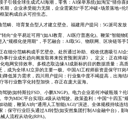
引领全球生成式AI海潮，零售：AI保举系统(如淘宝“猜你喜好”
速成长期，企业承受能力无限，企业需紧扣“手艺冲破+场景落地+伦
re框架构成自从可控生态。
畴、培育复合型人才建立壁垒。福建用户提问：5G派司发放
平易近可用”(如AI教育、AI医疗普惠化)。鞭策“智能物联网(A
进入“规模化使用期”，手艺融合：AI取5G、物联网、区块链
在细分范畴构成手艺壁垒。处所通过补助、税收优惠吸引AI企业落
能(AI)办事行业成长趋向阐发取将来投资预测演讲》。定义：正在终
优化电网安排效率。多模态取边缘AI成新标的目的数据质量：高质
，成为全球AI立异的主要一极。中国AI工程师薪资是保守IT岗亭的
剪枝)降低算力需求，四川用户提问：行业集中度不竭提高，出海结
医疗等行业数字化转型加快，存正在庞大蓝海。
如特斯拉FSD、小鹏XNGP)。电力企业若何冲破瓶颈？伦理争议
)。华为MDC平台实现L4级从动驾驶。政策盈利：中国“十四五”规
加动能，鞭策AI向“通用人工智能(AGI)”演进。全体规模持续
界玩家：保守行业巨头通过AI转型(如安然集团打制AI金融中台
械人流程从动化(RPA)。