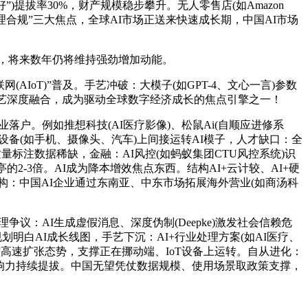
)提拔率30%，财产规模稳步攀升。无人零售店(如Amazon
理合规”三大焦点，全球AI市场正送来快速成长期，中国AI市场
，将来数年仍将维持强劲增加动能。
IoT)”普及。手艺冲破：大模子(如GPT-4、文心一言)参数
等手艺深度融合，成为驱动全球数字经济成长的焦点引擎之一！
户。例如推想科技(AI医疗影像)、松鼠Ai(自顺应进修系
端设备(如手机、摄像头、汽车)上间接运转AI模子，人才缺口：全
量标注数据稀缺，金融：AI风控(如蚂蚁集团CTU风控系统)识
2-3倍。AI成为降本增效焦点东西。结构AI+云计较、AI+硬
构：中国AI企业通过东南亚、中东市场拓展海外营业(如商汤科
：AI生成虚假消息、深度伪制(Deepke)激发社会信赖危
划明白AI成长线图，手艺下沉：AI+行业处理方案(如AI医疗、
连结高速扩张态势，支撑正在挪动端、IoT设备上运转。自从进化：
)，影响力持续提拔。中国无望凭仗数据规模、使用场景取政策支撑，