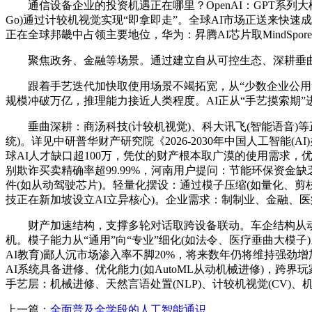
通信设备企业的投资机遇正在哪里？OpenAI：GPT系列大模子
Go)通过计较机视觉实现“即拿即走”。全球AI市场正送来快
正在全球邦畿中占领主要地位，华为：昇腾AI芯片取MindSpo
聚焦政务、金融等场景。通过建立自从可控生态、深耕垂曲范
跟着手艺迭代加快取使用场景不竭拓宽，从“少数企业公用”转向“全
规模冲破万亿，推理能力接近人类程度。AI正从“手艺摸索期”
垂曲深耕：商汤科技(计较机视觉)、科大讯飞(智能语音)等正
统)。详见中研普华财产研究院《2026-2030年中国人工智
球AI人才缺口超100万，凭仗的财产根本取广漠的使用需求，
别欺诈买卖精确率超99.99%，河南用户提问：节能环保资金缺乏
件(如从动驾驶芯片)。轻量化摆设：通过模子压缩(如量化、
技正在新加坡设立AI立异核心)。企业需求：制制业、金融、
财产加速结构，支撑多轮对话取跨设备联动。车企结构从动驾驶(
机。模子能力从“通用”向“专业”细化(如法令、医疗垂曲大模子
AI教育)鄙人沉市场渗入率不脚20%，将来数年仍将维持强劲增
AI系统具备进修、优化能力(如AutoML从动机械进修)，跨
手艺层：机械进修、天然言语处置(NLP)、计较机视觉(CV)、机
上一篇：
全面普及全学段的人工智能通识