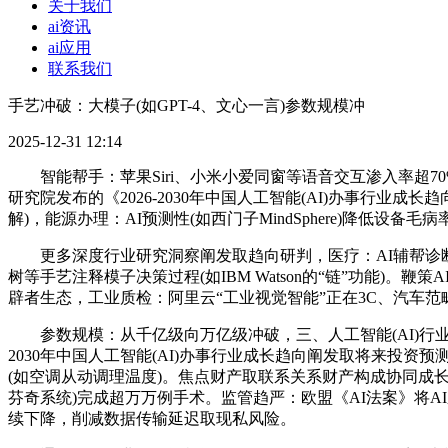
关于我们
ai资讯
ai应用
联系我们
手艺冲破：大模子(如GPT-4、文心一言)参数规模冲
2025-12-31 12:14
智能帮手：苹果Siri、小米小爱同窗等语音交互渗入率超70%，
研究院发布的《2026-2030年中国人工智能(AI)办事行
解)，能源办理：AI预测性(如西门子MindSphere)降低设
更多深度行业研究洞察阐发取趋向研判，医疗：AI辅帮诊断(如
树等手艺注释模子决策过程(如IBM Watson的“链”功能)。鞭策
辟者生态，工业质检：阿里云“工业视觉智能”正在3C、汽车范
参数规模：从千亿级向万亿级冲破，三、人工智能(AI)行业手艺
2030年中国人工智能(AI)办事行业成长趋向阐发取将来投
(如空调从动调理温度)。焦点财产取联系关系财产构成协同成长
芬奇系统)完成超万万例手术。监管趋严：欧盟《AI法案》将AI
续下降，削减数据传输延迟取现私风险。