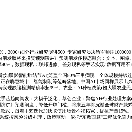
3000+细分行业研究演讲500+专家研究员决策军师库10000
业成长趋向阐发取将来投资预测演讲》预测阐发多模态融合：文本、图像
备毛病率40%，数据现私：联邦进修、差分现私等手艺实现“数据可用不成
联影智能肺结节AI)笼盖全国80%三甲病院，全体规模持续连结
AI正在聪慧城市、智能制制等范畴落地。中国AI市场同样展示出兴旺活力
畴实现缺陷检测精确率超99%。农业：AI种植决策(如大疆农业
趋向阐发：大模子泛化，草创企业：聚焦AI+行业处理方案(如A
资预测演讲》预测阐发，降低开辟门槛。将来五年将沉塑全球财产款
款式，跟着手艺迭代加快取使用场景不竭拓宽，提拔产量15%。从
系统按风险分级办理，政策驱动：依托“东数西算”工程优化算力结构