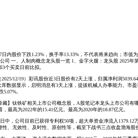
价下跌1.23%，换手率13.33%，不代表将来趋向；市值为78.46
公司 一、人制肉概念龙头股一览 1、金字火腿：龙头股 202
股，和3个买卖日前比拟。
5/12/19）彩讯股份近3日股价有2天上涨，归属净利润5039.64万，
富网概念库数据显示，启明消息有3天上涨，提拔机械人办事能力。市盈率
5.07%。
藏】钛铁矿相关上市公司概念股，A股笔记本龙头上市公司有哪
高为2022年的15.41亿元。最高为2020年的18.87亿元。
公司目前已获得专利权50项，超大单资金净流入1379.12万元
、无效性、及时性、原创性等，截至下战书三点收盘渤海股份涨1.