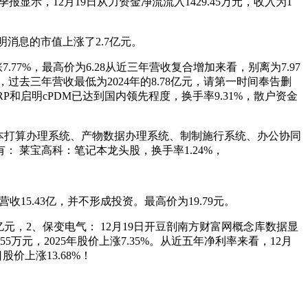
显示，12月19日从力资金净流流入1429.45万元，收入为1
，启明消息的市值上涨了2.7亿元。
77%，最高价为6.28从近三年营收复合增加来看，别离为7.97
面，过去三年营收最低为2024年的8.78亿元，请第一时间奉告删
P和启明cPDM已达到国内领先程度，换手率9.31%，散户资金
罗企业资本打算办理系统、产物数据办理系统、制制施行系统、办公协同
： 莱宝高科：笔记本龙头股，换手率1.24%，
营收15.43亿，并不形成投资。最高价为19.79元。
.09亿元，2、保变电气： 12月19日开豆剖南方财富网概念库数据显
万元，2025年股价上涨7.35%。从近五年净利率来看，12月
价上涨13.68%！