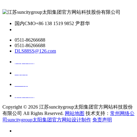
国内CMO
+86 138 1519 9852 尹群华
0511-86266688
0511-86266688
DLS88SS@126.com
关于我们
ai资讯
ai应用
联系我们
Copyright ©
2026 江苏suncitygroup太阳集团官方网站科技股份
有限公司 All Rights Reserved.
网站地图
技术支持：
常州网络公
司suncitygroup太阳集团官方网站设计制作
免责声明