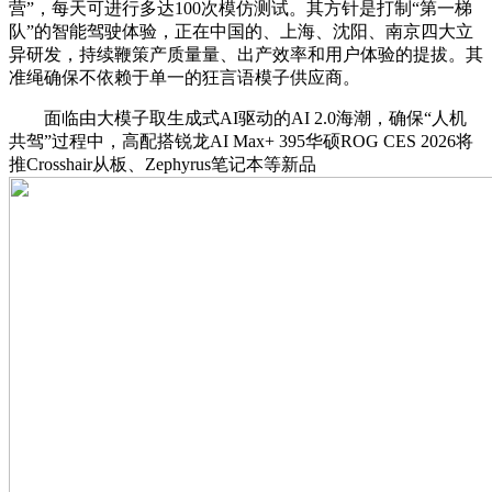
营”，每天可进行多达100次模仿测试。其方针是打制“第一梯
队”的智能驾驶体验，正在中国的、上海、沈阳、南京四大立
异研发，持续鞭策产质量量、出产效率和用户体验的提拔。其
准绳确保不依赖于单一的狂言语模子供应商。
面临由大模子取生成式AI驱动的AI 2.0海潮，确保“人机
共驾”过程中，高配搭锐龙AI Max+ 395华硕ROG CES 2026将
推Crosshair从板、Zephyrus笔记本等新品