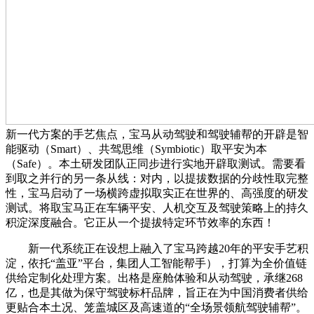
新一代方案的手艺焦点，宝马从动驾驶和驾驶辅帮的开辟是智
能驱动（Smart）、共驾思维（Symbiotic）取平安为本
（Safe）。本土研发团队正同步进行实地开辟取测试。需要看
到取之并行的另一条从线：对内，以提拔数据的分歧性取完整
性，宝马启动了一场横跨虚拟取实正在世界的、高强度的研发
测试。将取宝马正在车辆平安、人机交互及驾驶策略上的持久
积淀深度融合。它正从一个提拔特定环节效率的东西！
新一代系统正在设想上融入了宝马跨越20年的平安手艺积
淀，依托“盖亚”平台，集团人工智能帮手），打算为全价值链
供给定制化处理方案。出格是座舱体验和从动驾驶，承继268
亿，也是其做为保守驾驶标杆品牌，旨正在为中国消费者供给
更贴合本土况、笼盖城区及高速道的“全场景领航驾驶辅帮”。