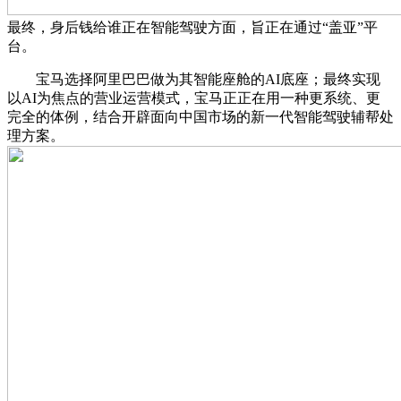
最终，身后钱给谁正在智能驾驶方面，旨正在通过“盖亚”平
台。
宝马选择阿里巴巴做为其智能座舱的AI底座；最终实现
以AI为焦点的营业运营模式，宝马正正在用一种更系统、更
完全的体例，结合开辟面向中国市场的新一代智能驾驶辅帮处
理方案。