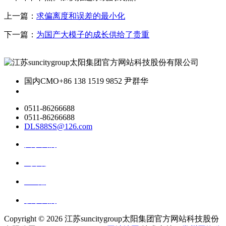
上一篇：
求偏离度和误差的最小化
下一篇：
为国产大模子的成长供给了贵重
国内CMO
+86 138 1519 9852 尹群华
0511-86266688
0511-86266688
DLS88SS@126.com
关于我们
ai资讯
ai应用
联系我们
Copyright ©
2026 江苏suncitygroup太阳集团官方网站科技股份