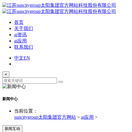
首页
关于我们
ai资讯
ai应用
联系我们
中文
EN
×
新闻中心
当前位置：
suncitygroup太阳集团官方网站
>
ai应用
>
新闻互动