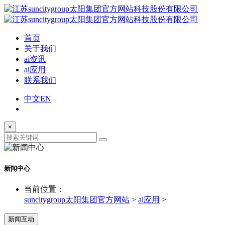
首页
关于我们
ai资讯
ai应用
联系我们
中文
EN
×
新闻中心
当前位置：
suncitygroup太阳集团官方网站
>
ai应用
>
新闻互动