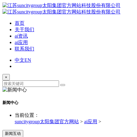
首页
关于我们
ai资讯
ai应用
联系我们
中文
EN
×
新闻中心
当前位置：
suncitygroup太阳集团官方网站
>
ai应用
>
新闻互动