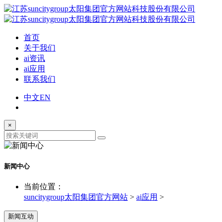
首页
关于我们
ai资讯
ai应用
联系我们
中文
EN
×
新闻中心
当前位置：
suncitygroup太阳集团官方网站
>
ai应用
>
新闻互动