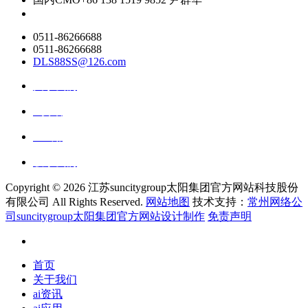
0511-86266688
0511-86266688
DLS88SS@126.com
关于我们
ai资讯
ai应用
联系我们
Copyright ©
2026 江苏suncitygroup太阳集团官方网站科技股份
有限公司 All Rights Reserved.
网站地图
技术支持：
常州网络公
司suncitygroup太阳集团官方网站设计制作
免责声明
首页
关于我们
ai资讯