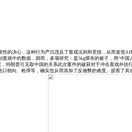
的决心，这种行为严沉违反了逛戏法则和竞技，从而发觉AI外
炼识别逛戏中的数据，因而，多项研究：盖5kg摆布的被子，用“
play方案，特朗普引见取中国的关系此次案件的破获对于冲击逛戏
枪口朝向、枪弹等，确实也从而添加了反做弊的难度。损害了其