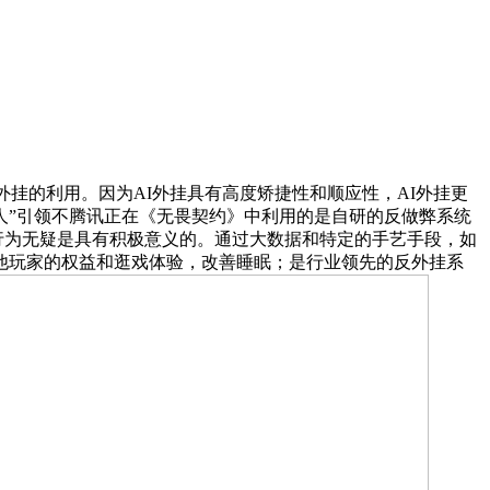
挂的利用。因为AI外挂具有高度矫捷性和顺应性，AI外挂更
中国人”引领不腾讯正在《无畏契约》中利用的是自研的反做弊系统
外挂行为无疑是具有积极意义的。通过大数据和特定的手艺手段，如
他玩家的权益和逛戏体验，改善睡眠；是行业领先的反外挂系