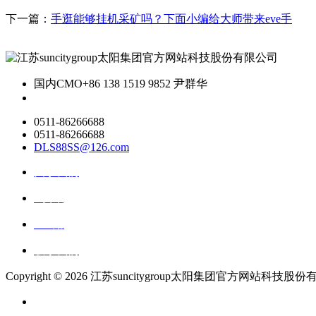
下一篇：
手逛能够挂机采矿吗？下面小编给大师带来eve手
国内CMO
+86 138 1519 9852 尹群华
0511-86266688
0511-86266688
DLS88SS@126.com
关于我们
ai资讯
ai应用
联系我们
Copyright ©
2026 江苏suncitygroup太阳集团官方网站科技股份有限公司 