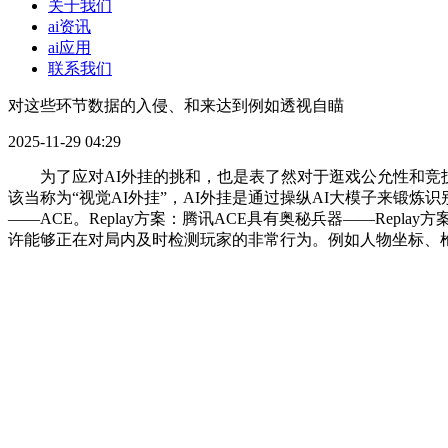
关于我们
ai资讯
ai应用
联系我们
对这些环节数据的入侵、和来达到例如透视自瞄
2025-11-29 04:29
为了应对AI外挂的挑和，也是表了然对于逛戏公允性和竞技性
该当称为“视觉AI外挂”，AI外挂是通过操纵AI大模子来锻
——ACE。Replay方案：腾讯ACE具有奥秘兵器——Re
许能够正在对局内及时检测玩家的非常行为。例如人物坐标、