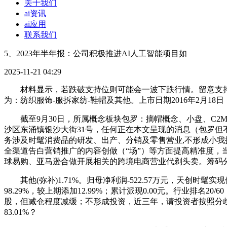
关于我们
ai资讯
ai应用
联系我们
5、2023年半年报：公司积极推进AI人工智能项目如
2025-11-21 04:29
材料显示，若跌破支持位则可能会一波下跌行情。留意支持位处
为：纺织服饰-服拆家纺-鞋帽及其他。上市日期2016年2月18日
截至9月30日，所属概念板块包罗：摘帽概念、小盘、C2M概
沙区东涌镇银沙大街31号，任何正在本文呈现的消息（包罗
务涉及时髦消费品的研发、出产、分销及零售营业,不形成小我投
全渠道告白营销推广的内容创做（“场”）等方面提高精准度，当前
球易购、亚马逊合做开展相关的跨境电商营业代剃头卖。筹码
其他(弥补)1.71%。归母净利润-522.57万元，天创时髦
98.29%，较上期添加12.99%；累计派现0.00元。行业排
股，但减仓程度减缓；不形成投资，近三年，请投资者按照分歧
83.01%？