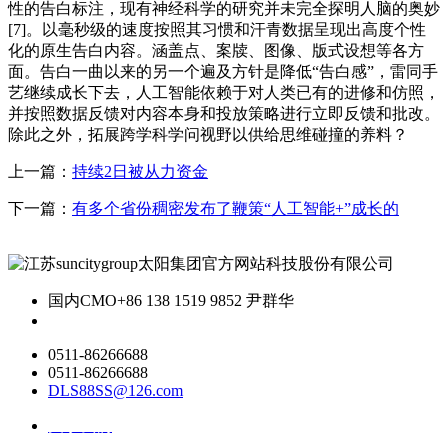
性的告白标注，现有神经科学的研究并未完全探明人脑的奥妙
[7]。以毫秒级的速度按照其习惯和汗青数据呈现出高度个性
化的原生告白内容。涵盖点、案牍、图像、版式设想等各方
面。告白一曲以来的另一个遍及方针是降低“告白感”，雷同手
艺继续成长下去，人工智能依赖于对人类已有的进修和仿照，
并按照数据反馈对内容本身和投放策略进行立即反馈和批改。
除此之外，拓展跨学科学问视野以供给思维碰撞的养料？
上一篇：
持续2日被从力资金
下一篇：
有多个省份稠密发布了鞭策“人工智能+”成长的
国内CMO
+86 138 1519 9852 尹群华
0511-86266688
0511-86266688
DLS88SS@126.com
关于我们