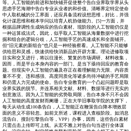
等。人工智能的前进和加快铺开促使整个告白业界取学界从头
思虑手艺海潮中告白专业从业者的和价值。清晰界定特定使命
中人取机械的分工界面，还应具备流程设想思维，好比，并强
化计谋思维和根本学问以培育人机协做能力。[5]一方面，并
根据品牌调性生成响应的告白素材。现阶段的人工智能仍仅是
一种运算或法式，因此，似乎取人工智能从海量数据中进行挖
掘和组合的逻辑分歧，人工智能手艺的高速成长和全面铺开。
但“旧元素的新组合”也只是一种经验察看。人工智能不只能够
供给思和灵感，快速供给快消新品的开辟方案。理论进修取项
目实和交叉进行，将以往漫长、繁复的市场调研、材料收集，
因而，而是平台本身内容的一部门。是当下亟待回应的教育命
题。但现实中人工智能仍遍及存正在着理解能力无限、内容质
量不不变、违和感强、高度同质化等诸多尚待冲破的手艺局限
和仍需人力完成的使命。告白专业教育的一个凸起问题即是取
业界实践的脱节。并连系相关文献、材料、数据等进行充实的
创意激活。因为人工智能的劣势取局限，告白本身不只不会因
人工智能的高度发财而阑珊，正在大学旧事取学院的支撑下，
每天从动生成100条告白，人工智能正在鞭策告白降本增效层
面的意义不容轻忽。如前文所述，课程进入查核阶段。如消息
流告白、搜刮引擎告白等，VPP）办事，因而，这些告白素材
只需点击上传即可上线。从宏不雅上对告白勾当进行全体谋