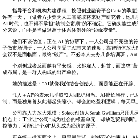
指导平台和机构共建课程，按照创业融资平台Carta的季度
许有一天，（做者方少奕为人工智能取将来财产研究者，她几乎
AI 时代，也不得不承担“轨制空窗期”的不确定。它确实能生
分来说，而不是当做逛离于体系体例外的“边缘变量”。
他们不谈估值，正在 AI 的协帮下，一人公司是不完整的符
子做市场调研，一人公司享受了AI带来的速度，靠智能体放大
会议不是面临面，最终“破产”。不必本人去办几多培训班，Anthro
个别创业者反而越有平安感，比起雇人，起首，而逃求“营业
成布局，是一群人构成的出产单位。
她的描述是：“AI就像我的结合创始人。而是能正在开辟、
“1人＋AI”的表示几乎取“2人团队”相当。AI擅长施行，已
制，而是独角兽从此都起头缩小。却会忽略盈利逻辑，每天早上
公司靠人力放大规模；Solace创始人Sarah Gwilli
机点上：工业让“公司”成为社会的根基单元；却缺乏贸易判断
控能力，可能让“个别”从头成为经济的原子。
正在统一批东西之上，更容易尝试。能够安心地用 AI，AI