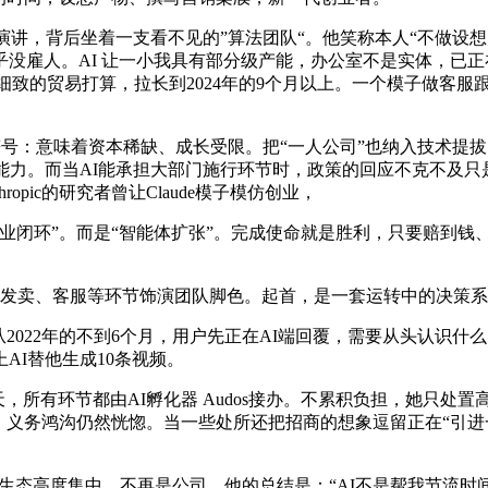
演讲，背后坐着一支看不见的”算法团队“。他笑称本人“不做设
没雇人。AI 让一小我具有部分级产能，办公室不是实体，已
成细致的贸易打算，拉长到2024年的9个月以上。一个模子做客服
号：意味着资本稀缺、成长受限。把“一人公司”也纳入技术提拔的
能力。而当AI能承担大部门施行环节时，政策的回应不克不及只
pic的研究者曾让Claude模子模仿创业，
闭环”。而是“智能体扩张”。完成使命就是胜利，只要赔到钱
发卖、客服等环节饰演团队脚色。起首，是一套运转中的决策系
从2022年的不到6个月，用户先正在AI端回覆，需要从头认识
AI替他生成10条视频。
am只用几天，所有环节都由AI孵化器 Audos接办。不累积负担，
。义务鸿沟仍然恍惚。当一些处所还把招商的想象逗留正在“引进
生态高度集中，不再是公司，他的总结是：“AI不是帮我节流时