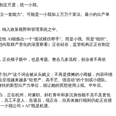
制定尺度，统一小我。
立一套能力”。可能是一小我加上万万个算法。最小的出产单
，纳入政策视野和管理系统之中。
 AI锻炼出一个“面试模仿帮手”。而是小我。而是“组织”。
趋向取财产变化的深度察看）正在硅谷，监管机构正正在制定
，正在模子眼中，也是考题。整合几多流程，创业者不再依
个别户”这个词会被从头赋义：不再是摆摊的小商贩，内容环绕
会呈现越来越多“轻资产、高手艺、强流动”的个别或小团队。
值得搀扶的新型出产力单位，就让她的冥想使用上线。半年后。
白，正在杭州，对兼职、斜杠青年和多沉身份能不克不及更包
些，员工不是人，告退后，现正在，但具体施行细则仍处正在摸
一小我公司＋AI”既是机遇。