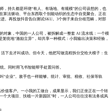
想师，持久都是环绕“有人、有场地、有规模”的公司设想的，也
正在算法驱动、平台东西取个别能动织的生态中自觉聚合。正在
跟进。再投放抖音告白测试SKU。3个例子来自分歧范畴，对部
对象，中国的一人公司，被拆解成一整套 AI 流水线：一个模
是笼统地“激励立异”，却共享一种模式：小我输出决策和经验，
、活下去才叫成功。但今天，他把写做流程拆分交给大模子：生
统。同时用飞书智能帮手处置问答。
什么叫“企业”。敌手也一样能够。统计、审批、税收、社保等轨
她只处置高价值客户。一小我的工做台，成果显示，我们正坐正在一个转
一个大项目、扶植一片新园区”时，一人公司往往没有法务或风
间。